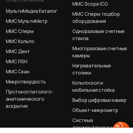
MMC Scope ICG
МультиМедиа Каталог
ММС Сперм: подбор
MMC МультиМетр
оборудования
MMC Сперм
Одноразовые счетные
стекла
MMC Кольпо
Многоразовые счетные
MMC Дент
камеры
MMC FISH
Нагревательные
MMC Скан
столики
Микротвердость
Кольпоскоп и
мобильная стойка
Протокол патолого-
анатомического
Выбор цифровых камер
вскрытия
Объект-микрометр
Система
документирования и