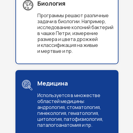
Биология
Программы решают различные
задачи в биологии. Например,
исследование колоний бактерий
в чашке Петри, измерение
размера и цвета дрожжей
и классификация на живые
и мертвые и пр.
Медицина
Используется в множестве
областей медицины:
андрология, стоматология,
гинекология, гематология,
цитология, патофизиология,
паталогоанатомия и пр.