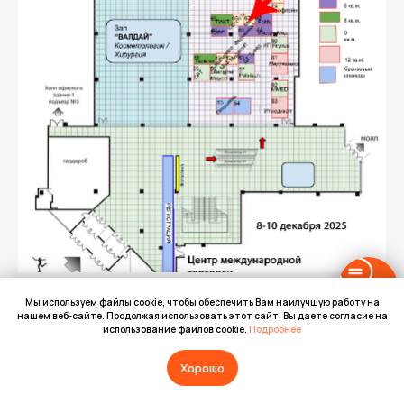
8-10 декабря 2025 MMC Scope ICG на
Мы используем файлы cookie, чтобы обеспечить Вам наилучшую работу на
нашем веб-сайте. Продолжая использовать этот сайт, Вы даете согласие на
выставке при XIV Национальном конгрессе с
использование файлов cookie.
Подробнее
международным участием имени Н.О.
Миланова «Пластическая хирургия,
Хорошо
эстетическая медицина и косметология»